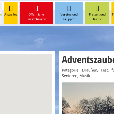
Adventszauber 2026
n
Aktuelles
Öffentliche
Vereine und
Freizeit und
T
Einrichtungen
Gruppen
Kultur
Adventszaub
Kategorie: Draußen, Fest, f
Senioren, Musik