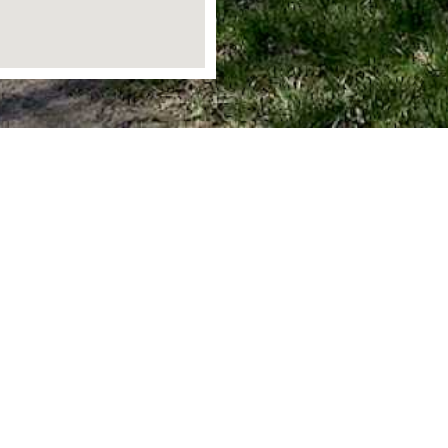
Ortsgemeinde Staudt
Bergstraße 1
56424 Staudt
info@staudt-gemeinde.de