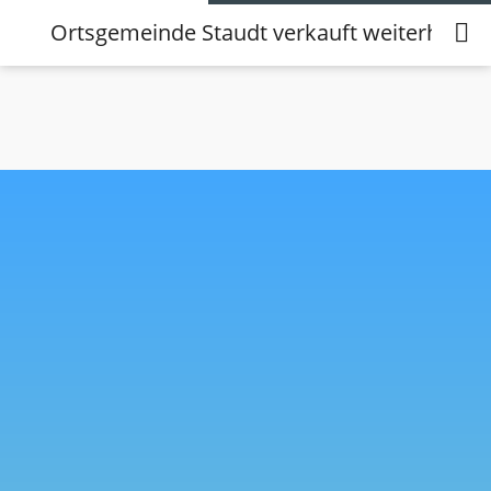
Ortsgemeinde Staudt verkauft weiterhin Ba
Ortsgemeinde Staudt verkauft weiterhin
Baugrundstück in der Bergstraße
18.02.2026