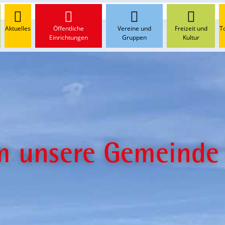
n
Aktuelles
Öffentliche
Vereine und
Freizeit und
T
Einrichtungen
Gruppen
Kultur
m unsere Gemeinde 