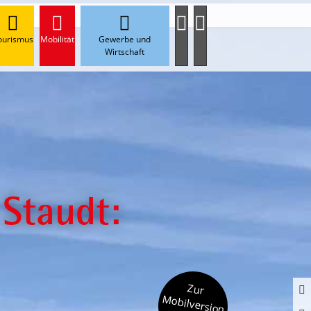
ourismus
Mobilität
Gewerbe und
Wirtschaft
Staudt:
Zur
Mobilversion