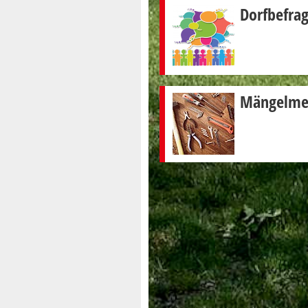
Dorfbefra
Mängelme