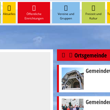
tsgemeinde
n
Aktuelles
Öffentliche
Vereine und
Freizeit und
T
Einrichtungen
Gruppen
Kultur
Ortsgemeinde
Gemeinde
Gemeinde