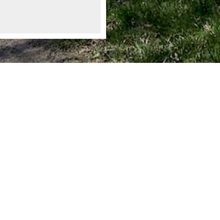
Ortsgemeinde Staudt
Bergstraße 1
56424 Staudt
info@staudt-gemeinde.de