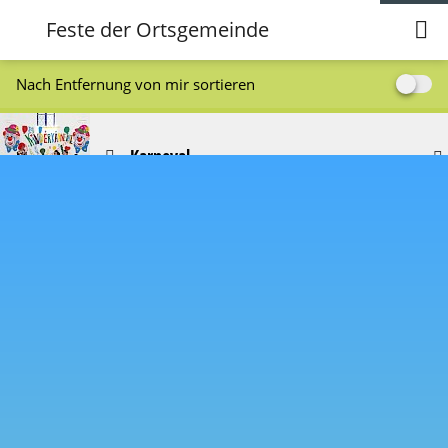
Feste der Ortsgemeinde
Nach Entfernung von mir sortieren
Karneval
Kirmes
St. Martin
Adventszauber