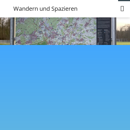
Wandern und Spazieren
Verbandsgemeinde Wirges
Sammlung interessanter, lokaler Wanderwege
Westerwald
Auswahl einiger regionaler Wanderwege