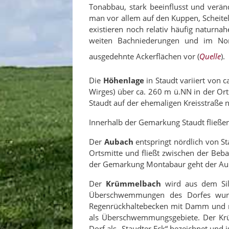
Tonabbau, stark beeinflusst und veränd
man vor allem auf den Kuppen, Scheite
existieren noch relativ häufig naturn
weiten Bachniederungen und im Nor
ausgedehnte Ackerflächen vor (
Quelle
).
Die
Höhenlage
in Staudt variiert vo
Wirges) über ca. 260 m ü.NN in der Or
Staudt auf der ehemaligen Kreisstraß
Innerhalb der Gemarkung Staudt fließ
Der
Aubach
entspringt nördlich von St
Ortsmitte und fließt zwischen der Be
der Gemarkung Montabaur geht der Aub
Der
Krümmelbach
wird aus dem Sil
Überschwemmungen des Dorfes wurde
Regenrückhaltebecken mit Damm und reg
als Überschwemmungsgebiete. Der Krüm
Dorf als „Staudter Eck“ bezeichnet und is