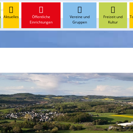
ndschaft
n
Aktuelles
Öffentliche
Vereine und
Freizeit und
T
Einrichtungen
Gruppen
Kultur