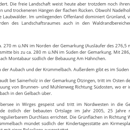
ert. Die freie Landschaft weist heute aber trotzdem noch ihren
ln und trockeneren Hängen der flachen Rücken. Obwohl Nadelholz
ahe Laubwälder. Im umliegenden Offenland dominiert Grünland,
den des Landschaftsraumes auch in den Waldrandbereiche
n ca. 270 m ü.NN im Norden der Gemarkung (Ausläufer des 276,
tsmitte bis zu ca. 280 m ü.NN im Süden der Gemarkung. Mit 286,
e nach Montabaur südlich der Bebauung Am Hähnchen.
en der Aubach und der Krümmelbach. Außerdem gibt es im Süden 
audt bei Sainerholz in der Gemarkung Ötzingen, tritt im Osten d
bauung von Brunnen- und Mühlenweg Richtung Südosten, wo er in
ach in den Gelbach über.
bersee in Wirges gespeist und tritt im Nordwesten in die 
 östlich der bebauten Ortslage im Jahr 2005, 25 Jahre 
ulierbarem Durchlass errichtet. Die Grünflächen in Richtung W
melbach mündet südlich der Kindertagesstätte am Kirmesplat
t mit einer Relaxliege ausgestattet.