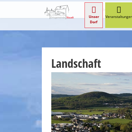
Start
Unser Dorf
La
Unser
Veranstaltunge
Dorf
Landschaft