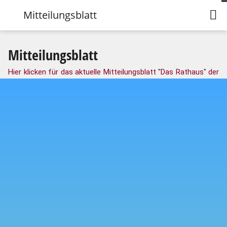
Mitteilungsblatt
Mitteilungsblatt
Hier klicken für das aktuelle Mitteilungsblatt "Das Rathaus" der
Verbandsgemeinde Wirges.
Unter folgendem
Link
findet man sowohl das aktuelle
Mitteilungsblatt sowie auch das Archiv.