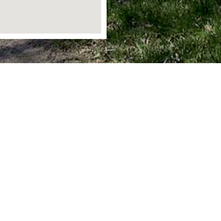
Ortsgemeinde Staudt
Bergstraße 1
56424 Staudt
info@staudt-gemeinde.de