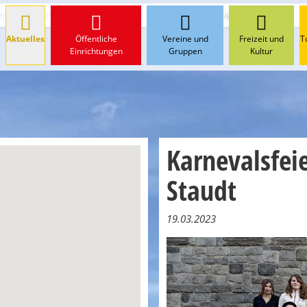
der Ortsgemeinde und den Vereinen
Karnevalsfeier im Jugendraum Staudt
Aktuelles
Öffentliche
Vereine und
Freizeit und
T
Einrichtungen
Gruppen
Kultur
Karnevalsfe
Staudt
19.03.2023