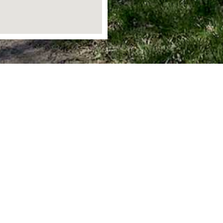
Ortsgemeinde Staudt
Bergstraße 1
56424 Staudt
info@staudt-gemeinde.de