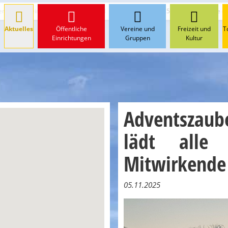
der Ortsgemeinde und den Vereinen
Adventszauber 2025 in Staudt lädt alle e
Aktuelles
Öffentliche
Vereine und
Freizeit und
T
Einrichtungen
Gruppen
Kultur
Adventszaub
lädt alle
Mitwirkende
05.11.2025