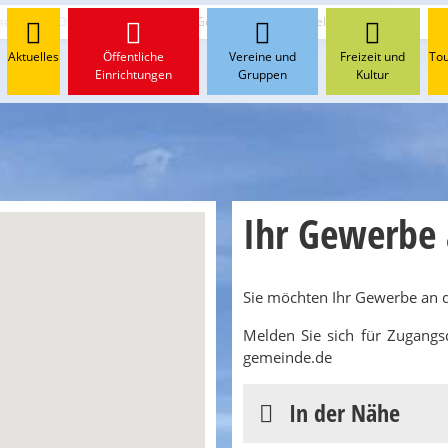
schaft
Dienstleistungen
Ihr Gewerbe an dieser Stelle?
Aktuelles
Öffentliche
Vereine und
Freizeit und
To
Einrichtungen
Gruppen
Kultur
Ihr Gewerbe a
Sie möchten Ihr Gewerbe an di
Melden Sie sich für Zugangs
gemeinde.de
In der Nähe