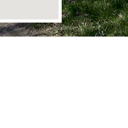
Ortsgemeinde Staudt
Bergstraße 1
56424 Staudt
info@staudt-gemeinde.de