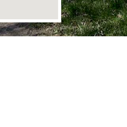
Ortsgemeinde Staudt
Bergstraße 1
56424 Staudt
info@staudt-gemeinde.de