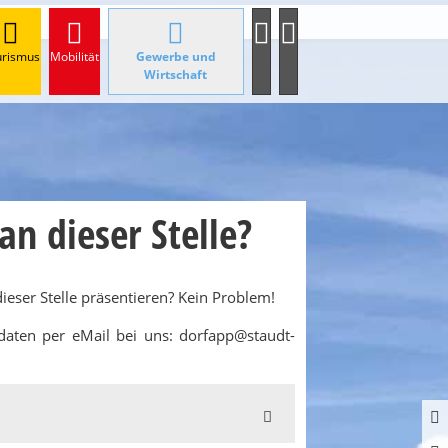
urismus
Mobilität
Gewerbe und
Wirtschaft
n dieser Stelle?
eser Stelle präsentieren? Kein Problem!
daten per eMail bei uns: dorfapp@staudt-