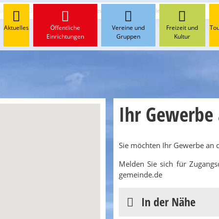
schaft
Gewerbegebiet
Ihr Gewerbe an dieser Stelle?
Aktuelles
Öffentliche
Vereine und
Freizeit und
To
Einrichtungen
Gruppen
Kultur
Ihr Gewerbe a
Sie möchten Ihr Gewerbe an di
Melden Sie sich für Zugangs
gemeinde.de
In der Nähe