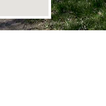
Ortsgemeinde Staudt
Bergstraße 1
56424 Staudt
info@staudt-gemeinde.de