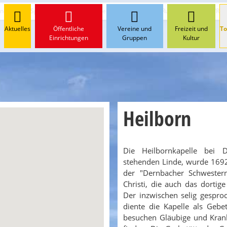
ndern und Spazieren
Verbandsgemeinde Wirges
Rundwanderweg WR3
Aktuelles
Öffentliche
Vereine und
Freizeit und
To
Einrichtungen
Gruppen
Kultur
Heilborn
Die Heilbornkapelle bei D
stehenden Linde, wurde 1692
der "Dernbacher Schwester
Christi, die auch das dorti
Der inzwischen selig gespro
diente die Kapelle als Gebe
besuchen Gläubige und Krank