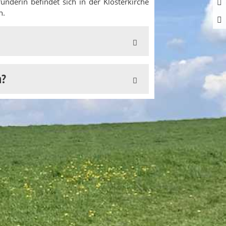
ünderin befindet sich in der Klosterkirche
h.
n?